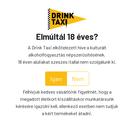
Adatvédelmi Nyilatkozat
Általános Szerződési Feltételek
Elmúltál 18 éves?
Céginformáció
A Drink Taxi elkötelezett híve a kulturált
alkoholfogyasztás népszerűsítésének.
Kiszállítási díjtáblázat
18 éven aluliakat szeszes itallal nem szolgálunk ki.
Tájékoztató a Simplepay bankkártyás fizetésről
Igen
Nem
Felhívjuk kedves vásárlóink figyelmét, hogy a
megadott életkort kiszállításkor munkatársunk
kérésére igazolni kell, ellenkező esetben nem tudjuk
a kért termékeket átadni.